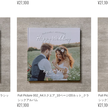
¥27,100
¥27,1
_クラシッ
Full Picture 002_A4スクエア_10ページ/20カット_クラ
Full 
シックアルバム
シック
¥27,100
¥27,1