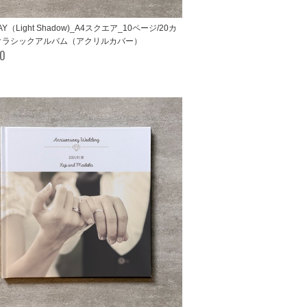
AY（Light Shadow)_A4スクエア_10ページ/20カ
クラシックアルバム（アクリルカバー）
00