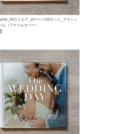
le pink_A4スクエア_10ページ/20カット_クラシッ
バム（アクリルカバー）
00