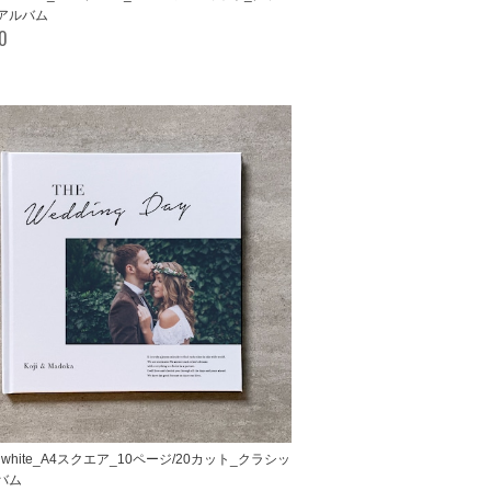
アルバム
00
le white_A4スクエア_10ページ/20カット_クラシッ
バム