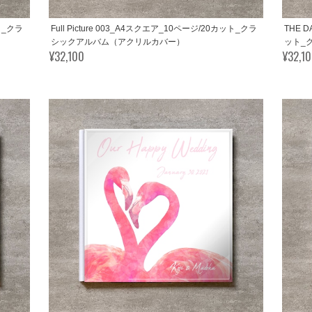
ット_クラ
Full Picture 003_A4スクエア_10ページ/20カット_クラ
THE D
シックアルバム（アクリルカバー）
ット_
¥32,100
¥32,1