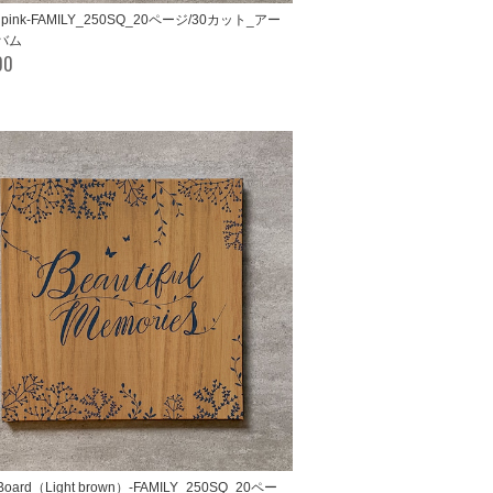
e pink-FAMILY_250SQ_20ページ/30カット_アー
バム
00
s Board（Light brown）-FAMILY_250SQ_20ペー