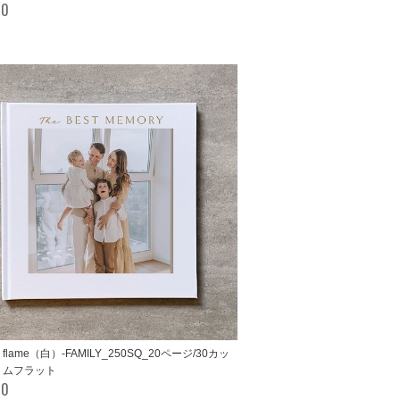
00
e flame（白）-FAMILY_250SQ_20ページ/30カッ
リムフラット
00