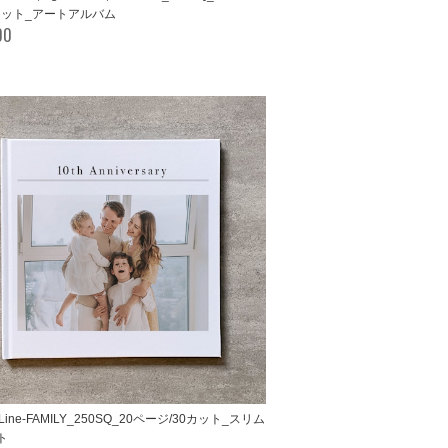
0カット_アートアルバム
00
eLine-FAMILY_250SQ_20ページ/30カット_スリム
ト