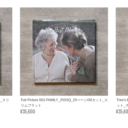
ット_スリ
Full Picture 002-FAMILY_250SQ_20ページ/30カット_ス
Tree'
リムフラット
ット_
¥35,600
¥35,6