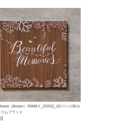
s Board（Brown）-FAMILY_250SQ_20ページ/30カ
スリムフラット
00