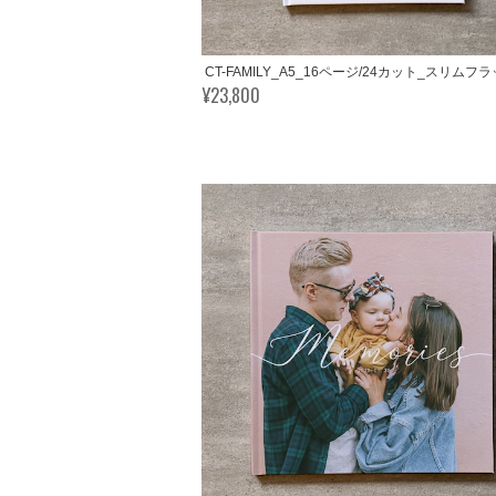
CT-FAMILY_A5_16ページ/24カット_スリムフ
¥23,800