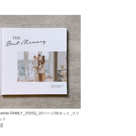
e white-FAMILY_250SQ_20ページ/30カット_スリ
ット
00