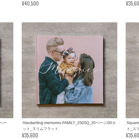
¥40,500
¥35,6
0ペー
Handwriting-memories-FAMILY_250SQ_20ページ/30カ
Squar
ット_スリムフラット
ト_ス
¥35,600
¥35,6