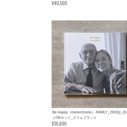
¥40,500
Be Happy（monochrome）-FAMILY_250SQ_2
ジ/30カット_スリムフラット
¥35,600