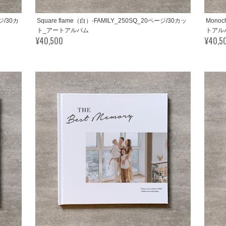
ージ/30カ
Square flame（白）-FAMILY_250SQ_20ページ/30カッ
Mono
ト_アートアルバム
トアル
¥40,500
¥40,5