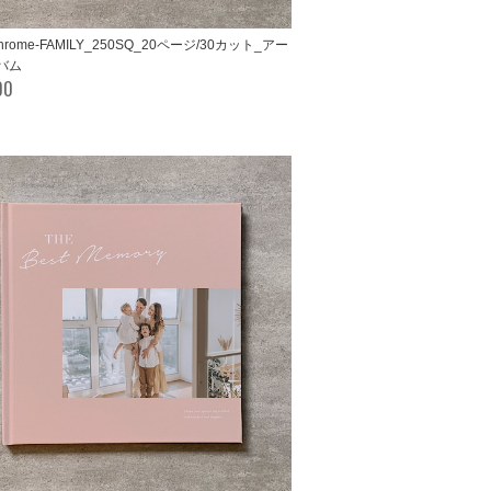
chrome-FAMILY_250SQ_20ページ/30カット_アー
バム
00