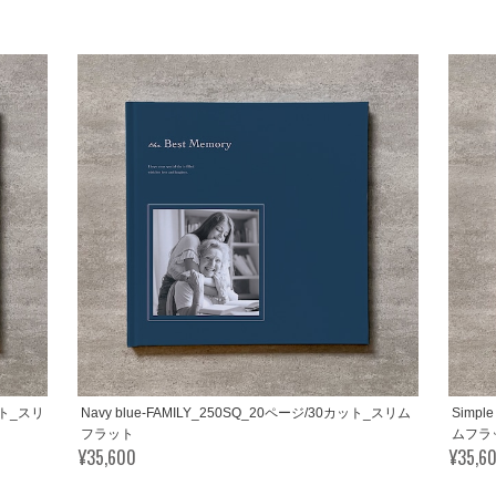
カット_スリ
Navy blue-FAMILY_250SQ_20ページ/30カット_スリム
Simpl
フラット
ムフラ
¥35,600
¥35,6