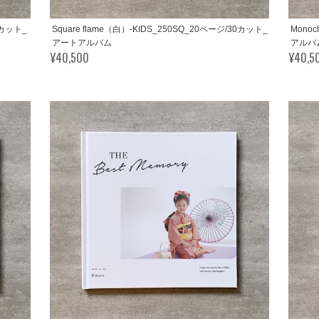
30カット_
Square flame（白）-KIDS_250SQ_20ページ/30カット_
Mono
アートアルバム
アルバ
¥40,500
¥40,5