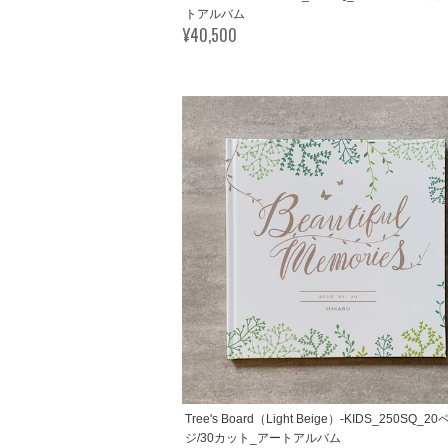
トアルバム
¥40,500
Tree's Board（Light Beige）-KIDS_250SQ_2
ジ/30カット_アートアルバム