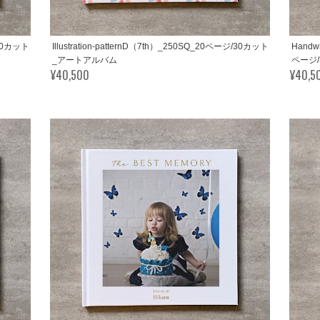
/30カット
Illustration-patternD（7th）_250SQ_20ページ/30カット
Handwr
_アートアルバム
ページ
¥40,500
¥40,5