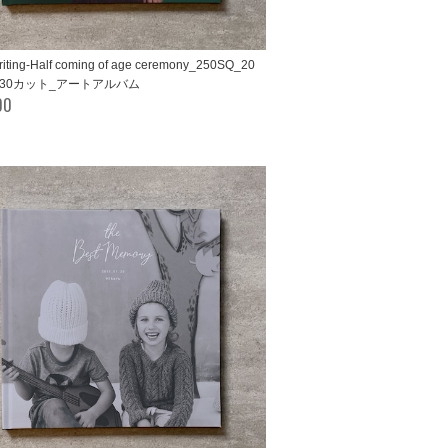
iting-Half coming of age ceremony_250SQ_20
/30カット_アートアルバム
00