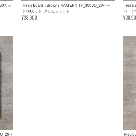
ジ/30カッ
Tree's Board（Brown）-MATERNITY_300SQ_20ペー
Tree'
ジ/30カット_スリムフラット
ページ
¥38,900
¥38,9
0SQ_20ペ
Preci