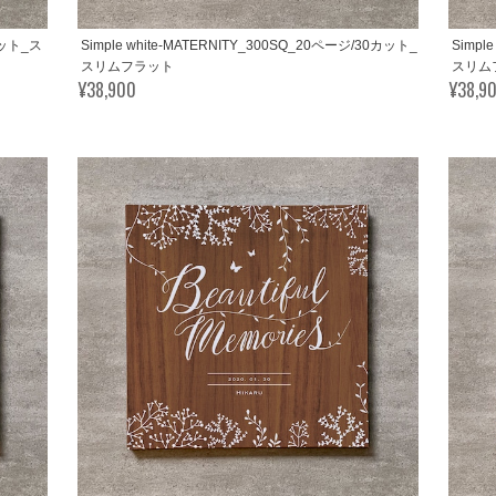
カット_ス
Simple white-MATERNITY_300SQ_20ページ/30カット_
Simpl
スリムフラット
スリム
¥38,900
¥38,9