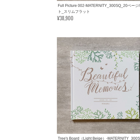
Full Picture 002-MATERNITY_300SQ_20ペー
ト_スリムフラット
¥38,900
Tree's Board（Light Beige）-MATERNITY_30