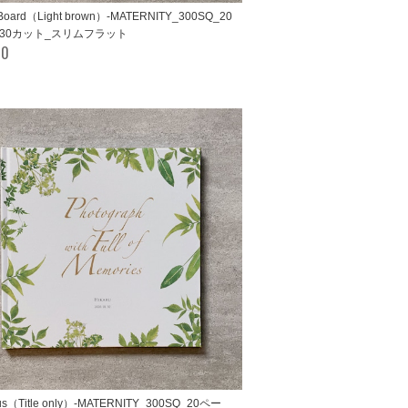
s Board（Light brown）-MATERNITY_300SQ_20
/30カット_スリムフラット
00
ous（Title only）-MATERNITY_300SQ_20ペー