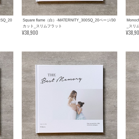
0SQ_20
Square flame（白）-MATERNITY_300SQ_20ページ/30
Monoc
カット_スリムフラット
_スリ
¥38,900
¥38,9