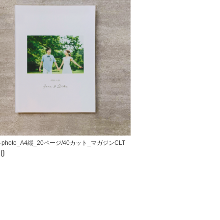
le-photo_A4縦_20ページ/40カット_マガジンCLT
00