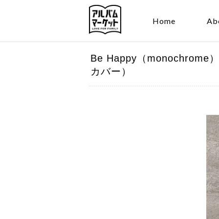
Home
Ab
Be Happy（monochr
カバー）