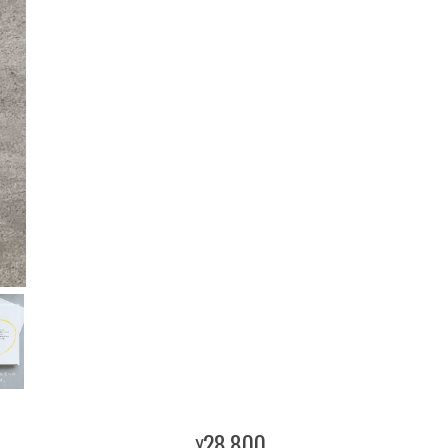
28,800
¥