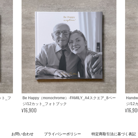
カット_フ
Be Happy（monochrome）-FAMILY_A4スクエア_8ペー
Handw
ジ/12カット_フォトブック
ジ/1
¥16,900
¥16,9
お問い合わせ
プライバシーポリシー
特定商取引法に基づく表記