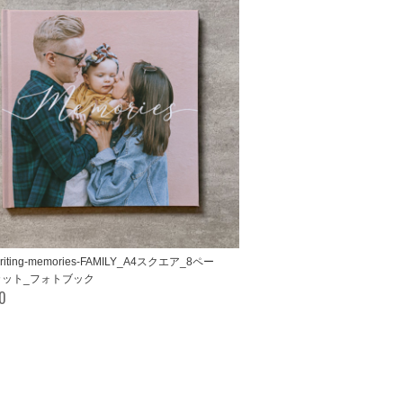
riting-memories-FAMILY_A4スクエア_8ペー
2カット_フォトブック
00