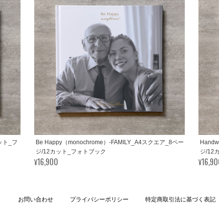
カット_フ
Be Happy（monochrome）-FAMILY_A4スクエア_8ペー
Handw
ジ/12カット_フォトブック
ジ/1
¥16,900
¥16,9
お問い合わせ
プライバシーポリシー
特定商取引法に基づく表記