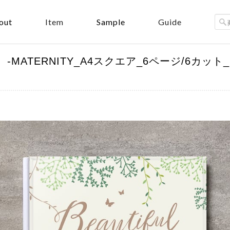
out
Sample
Item
Guide
t Beige）-MATERNITY_A4スクエア_6ページ/