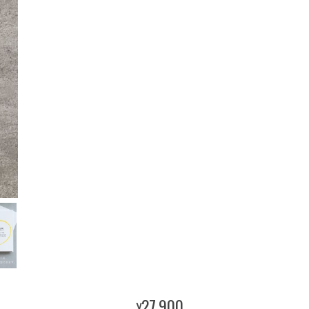
27,900
¥