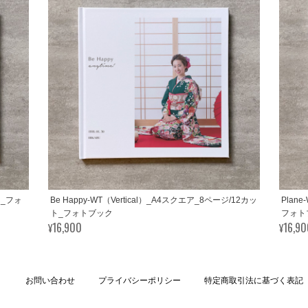
ット_フォ
Be Happy-WT（Vertical）_A4スクエア_8ページ/12カッ
Plan
ト_フォトブック
フォト
¥16,900
¥16,9
お問い合わせ
プライバシーポリシー
特定商取引法に基づく表記