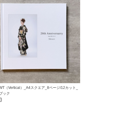
e-WT（Vertical）_A4スクエア_8ページ/12カット_
ブック
00