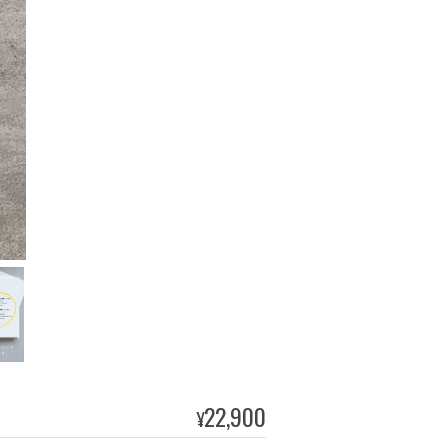
22,900
¥