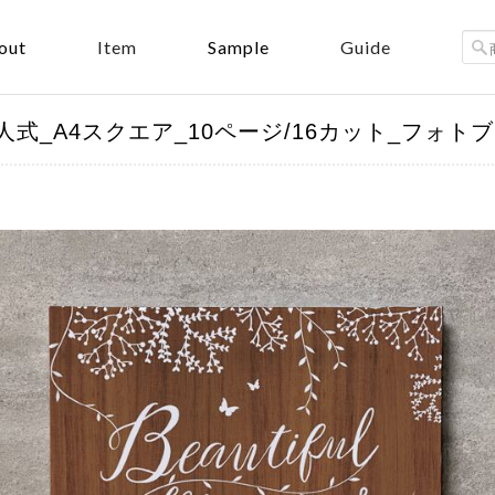
out
Sample
Item
Guide
n）-成人式_A4スクエア_10ページ/16カット_フォト