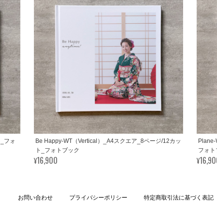
ット_フォ
Be Happy-WT（Vertical）_A4スクエア_8ページ/12カッ
Plan
ト_フォトブック
フォト
¥16,900
¥16,9
お問い合わせ
プライバシーポリシー
特定商取引法に基づく表記