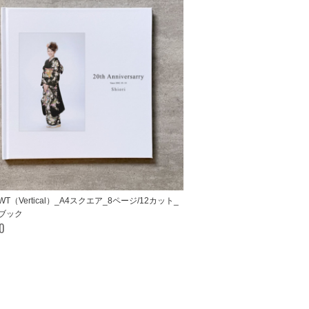
e-WT（Vertical）_A4スクエア_8ページ/12カット_
ブック
00