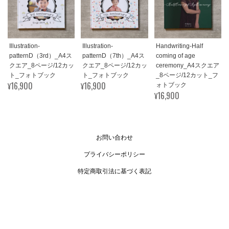
Illustration-
Illustration-
Handwriting-Half
patternD（3rd）_A4ス
patternD（7th）_A4ス
coming of age
クエア_8ページ/12カッ
クエア_8ページ/12カッ
ceremony_A4スクエア
ト_フォトブック
ト_フォトブック
_8ページ/12カット_フ
¥16,900
¥16,900
ォトブック
¥16,900
お問い合わせ
プライバシーポリシー
特定商取引法に基づく表記