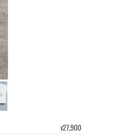
27,900
¥