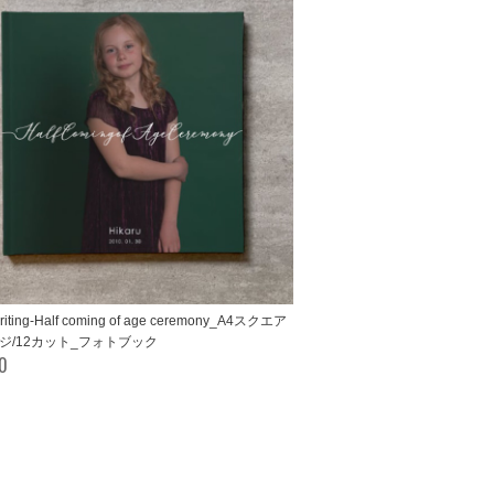
riting-Half coming of age ceremony_A4スクエア
ージ/12カット_フォトブック
00