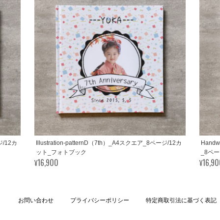
ジ/12カ
Illustration-patternD（7th）_A4スクエア_8ページ/12カ
Handw
ット_フォトブック
_8ペ
¥16,900
¥16,9
お問い合わせ
プライバシーポリシー
特定商取引法に基づく表記