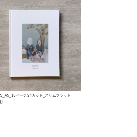
IDS_A5_16ページ/24カット_スリムフラット
00