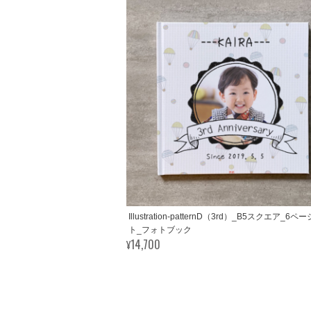
Illustration-patternD（3rd）_B5スクエア_6ペ
ト_フォトブック
¥14,700