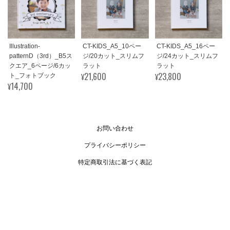
Illustration-
CT-KIDS_A5_10ペー
CT-KIDS_A5_16ペー
patternD（3rd）_B5ス
ジ/20カット_スリムフ
ジ/24カット_スリムフ
クエア_6ページ/6カッ
ラット
ラット
¥21,600
¥23,800
ト_フォトブック
¥14,700
お問い合わせ
プライバシーポリシー
特定商取引法に基づく表記