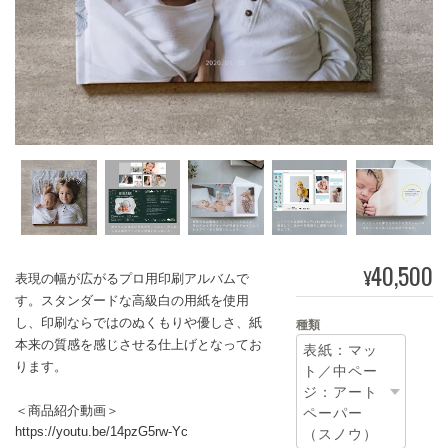
40,500
¥
表現の幅が広がるプロ用印刷アルバムで
す。スタンダードな高級白の用紙を使用
し、印刷ならではのぬくもりや優しさ、紙
種類
本来の質感を感じさせる仕上げとなってお
ります。
＜商品紹介動画＞
https://youtu.be/14pzG5rw-Yc