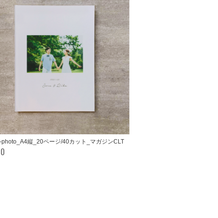
le-photo_A4縦_20ページ/40カット_マガジンCLT
00